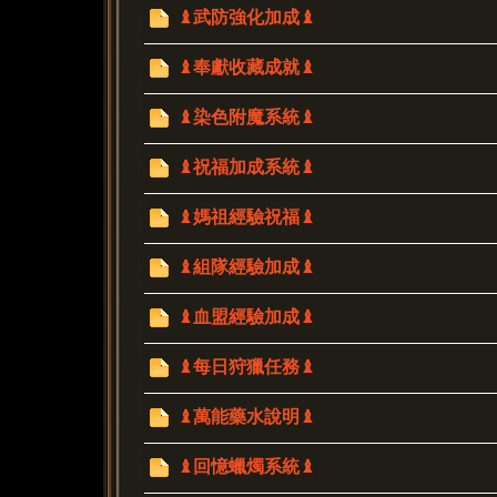
♝武防強化加成♝
♝奉獻收藏成就♝
♝染色附魔系統♝
♝祝福加成系統♝
♝媽祖經驗祝福♝
♝組隊經驗加成♝
♝血盟經驗加成♝
♝每日狩獵任務♝
♝萬能藥水說明♝
♝回憶蠟燭系統♝