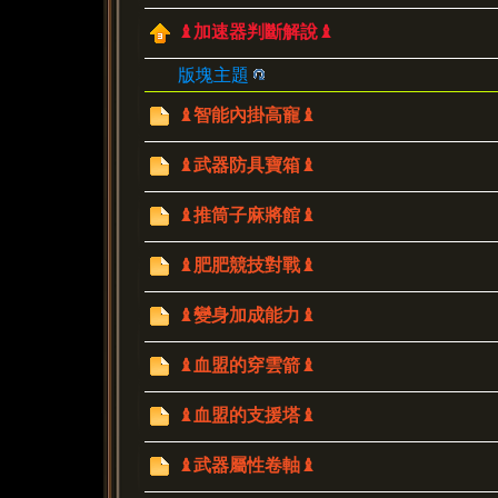
♝加速器判斷解說♝
版塊主題
♝智能內掛高寵♝
♝武器防具寶箱♝
♝推筒子麻將館♝
♝肥肥競技對戰♝
♝變身加成能力♝
♝血盟的穿雲箭♝
♝血盟的支援塔♝
♝武器屬性卷軸♝