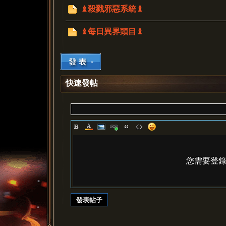
♝殺戮邪惡系統♝
♝每日異界頭目♝
快速發帖
您需要登
發表帖子