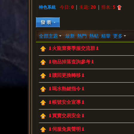
今日:
0
|
主題:
20
|
排名:
5
特色系統
»
›
›
全部主題
最新
熱門
熱帖
精華
更多
♝火龍窟賽季服交流群♝
♝物品掉落查詢參考♝
♝贖回更換轉移♝
♝喝水熱鍵指令♝
♝帳號安全宣導♝
♝買賣交易安全♝
♝伺服免責聲明♝