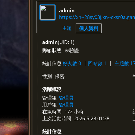
admin
https://xn--28sy03j.xn--cksr0a.ga
›
›
主題
個人資料
admin
(UID: 1)
郵箱狀態
未驗證
統計信息
好友數 0
|
回帖數 1
|
主題數 17
性別
保密
活躍概況
管理組
管理員
用戶組
管理員
在線時間
172 小時
上次活動時間
2026-5-28 01:38
統計信息