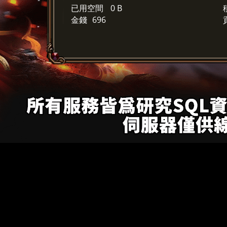
已用空間
0 B
金錢
696