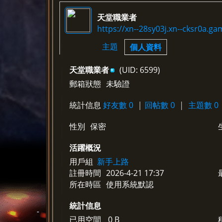
天堂職業者
https://xn--28sy03j.xn--cksr0a.g
›
›
主題
個人資料
天堂職業者
(UID: 6599)
郵箱狀態
未驗證
統計信息
好友數 0
|
回帖數 0
|
主題數 0
性別
保密
活躍概況
用戶組
新手上路
註冊時間
2026-4-21 17:37
所在時區
使用系統默認
統計信息
已用空間
0 B